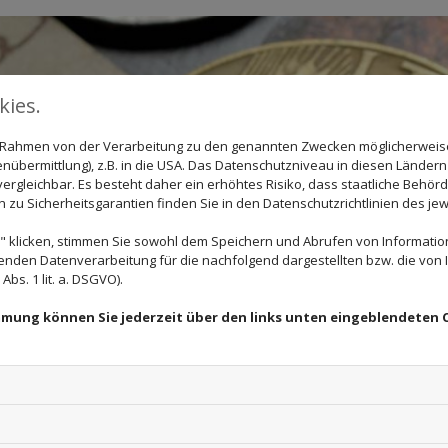
ies.
im Rahmen von der Verarbeitung zu den genannten Zwecken möglicherwei
nübermittlung), z.B. in die USA. Das Datenschutzniveau in diesen Ländern 
rgleichbar. Es besteht daher ein erhöhtes Risiko, dass staatliche Behör
zu Sicherheitsgarantien finden Sie in den Datenschutzrichtlinien des jew
 klicken, stimmen Sie sowohl dem Speichern und Abrufen von Information
enden Datenverarbeitung für die nachfolgend dargestellten bzw. die von
bs. 1 lit. a. DSGVO).
immung können Sie jederzeit über den links unten eingeblendeten 
 Münzen und Münzsammlungen