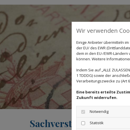
Wir verwenden Cook
Einige Anbieter übermitteln 
der EU/ des EWR (Drittlanddate
dem in den EU-/EWR-Ländern ve
können. Weitere Informationen 
Indem Sie auf „ALLE ZULASSEN"
1 TDDDG) sowie der anschließ
Verarbeitungszwecke zu (Art 6 A
Eine bereits erteilte Zust
Zukunft widerrufen.
Notwendig
Sachverständige für
Statistik