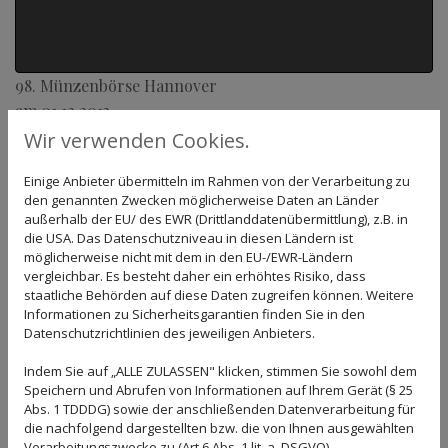
98. Münzenbörse Hannover
am 01.12.2013
Wir verwenden Cookies.
Einige Anbieter übermitteln im Rahmen von der Verarbeitung zu
den genannten Zwecken möglicherweise Daten an Länder
außerhalb der EU/ des EWR (Drittlanddatenübermittlung), z.B. in
die USA. Das Datenschutzniveau in diesen Ländern ist
Youtube inaktiv
möglicherweise nicht mit dem in den EU-/EWR-Ländern
vergleichbar. Es besteht daher ein erhöhtes Risiko, dass
Aufgrund Ihrer Cookie-Einstellungen
staatliche Behörden auf diese Daten zugreifen können. Weitere
kann dieses Modul nicht geladen
Informationen zu Sicherheitsgarantien finden Sie in den
werden.
Datenschutzrichtlinien des jeweiligen Anbieters.
Wenn Sie dieses Modul sehen
möchten, passen Sie bitte Ihre
Indem Sie auf „ALLE ZULASSEN" klicken, stimmen Sie sowohl dem
Cookie-Einstellungen entsprechend
Speichern und Abrufen von Informationen auf Ihrem Gerät (§ 25
an.
Abs. 1 TDDDG) sowie der anschließenden Datenverarbeitung für
die nachfolgend dargestellten bzw. die von Ihnen ausgewählten
Cookie Einstellungen
Verarbeitungszwecke zu (Art 6 Abs. 1 lit. a. DSGVO).