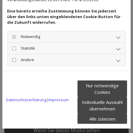
Eine bereits erteilte Zustimmung können Sie jederzeit
über den links unten eingeblendeten Cookie-Button für
die Zukunft widerrufen.
Notwendig
Statistik
97. Münzenbörse Hannover
am 01.05.2013
Andere
Nur notwendige
Cookies
Datenschutzerklärung
|
Impressum
Youtube inaktiv
Individuelle Auswahl
übernehmen
Aufgrund Ihrer Cookie-Einstellungen
kann dieses Modul nicht geladen
Alle zulassen
werden.
Wenn Sie dieses Modul sehen