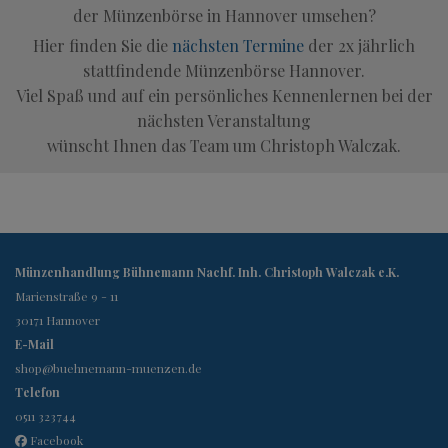
der Münzenbörse in Hannover umsehen?
Hier finden Sie die
nächsten Termine
der 2x jährlich
stattfindende Münzenbörse Hannover.
Viel Spaß und auf ein persönliches Kennenlernen bei der
nächsten Veranstaltung
wünscht Ihnen das Team um Christoph Walczak.
Münzenhandlung Bühnemann Nachf. Inh. Christoph Walczak e.K.
Marienstraße 9 - 11
30171
Hannover
E-Mail
shop@buehnemann-muenzen.de
Telefon
0511 323744
Facebook