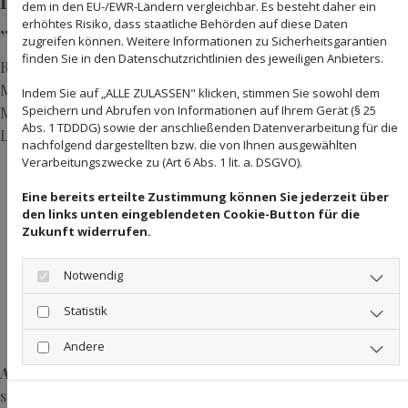
Legierungen: Warum Gold nicht immer
dem in den EU-/EWR-Ländern vergleichbar. Es besteht daher ein
„rein“ ist
erhöhtes Risiko, dass staatliche Behörden auf diese Daten
zugreifen können. Weitere Informationen zu Sicherheitsgarantien
finden Sie in den Datenschutzrichtlinien des jeweiligen Anbieters.
Reines Gold (24 Karat) ist weich und für Schmuck oder
Münzen oft ungeeignet. Deshalb wird es mit anderen
Indem Sie auf „ALLE ZULASSEN" klicken, stimmen Sie sowohl dem
Speichern und Abrufen von Informationen auf Ihrem Gerät (§ 25
Metallen wie Kupfer oder Silber legiert. Typische
Abs. 1 TDDDG) sowie der anschließenden Datenverarbeitung für die
Legierungen:
nachfolgend dargestellten bzw. die von Ihnen ausgewählten
333er Gold:
33,3 % Gold, 66,7 % andere Metalle (z. B. für
Verarbeitungszwecke zu (Art 6 Abs. 1 lit. a. DSGVO).
günstigen Schmuck).
Eine bereits erteilte Zustimmung können Sie jederzeit über
585er Gold:
58,5 % Gold (14 Karat), Standard für
den links unten eingeblendeten Cookie-Button für die
Zukunft widerrufen.
hochwertigen Schmuck.
750er Gold:
75 % Gold (18 Karat), beliebt für Trauringe
Notwendig
und Anlagemünzen.
Statistik
999er Gold:
99,9 % Gold (24 Karat), für Barren und
Investmentmünzen wie den Krügerrand.
Andere
Achtung:
Der Feingehalt (z. B. „750“) muss gestempelt sein –
sonst handelt es sich möglicherweise um Fälschungen!