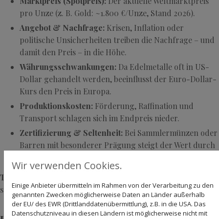
Marktpreis (Spotpreis):
Der aktuelle Weltmarktpreis
pro Unze (z. B. Gold: ~1.800 €/Unze, Stand 2026).
Angebot & Nachfrage:
Krisen, Inflation oder
politische Unsicherheiten treiben die Nachfrage – und
damit den Preis – in die Höhe.
Währungsschwankungen:
Da Edelmetalle oft in US-
Dollar gehandelt werden, beeinflusst der Euro-Dollar-
Kurs den Preis in Europa.
Produktionskosten:
Förderung, Raffination und
Transport schlagen sich im Endpreis nieder.
Zertifizierung & Seltenheit:
Bei Sammlermünzen oder
Barren mit besonderer Prägung steigt der Wert durch
Limitierung oder historische Bedeutung.
Wir verwenden Cookies.
Tipp:
Aktuelle Preise finden Sie auf Börsenportalen oder bei
Einige Anbieter übermitteln im Rahmen von der Verarbeitung zu den
seriösen Händlern wie der
Münzenhandlung Bühnemann
.
genannten Zwecken möglicherweise Daten an Länder außerhalb
der EU/ des EWR (Drittlanddatenübermittlung), z.B. in die USA. Das
Datenschutzniveau in diesen Ländern ist möglicherweise nicht mit