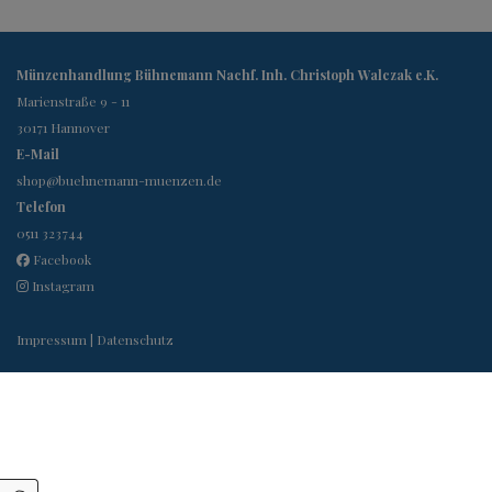
Münzenhandlung Bühnemann Nachf. Inh. Christoph Walczak e.K.
Marienstraße 9 - 11
30171
Hannover
E-Mail
shop@buehnemann-muenzen.de
Telefon
0511 323744
Facebook
Instagram
Impressum
|
Datenschutz