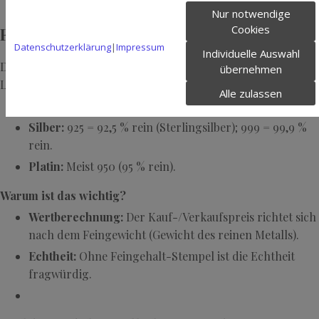
Nur notwendige
Cookies
Feingehalt: Das Maß für Reinheit
Datenschutzerklärung
|
Impressum
Individuelle Auswahl
Der Feingehalt gibt an, wie viel reines Edelmetall in einer
übernehmen
Legierung enthalten ist. Beispiele:
Alle zulassen
Gold:
999 = 99,9 % rein; 750 = 75 % rein.
Silber:
925 = 92,5 % rein (Sterlingsilber); 999 = 99,9 %
rein.
Platin:
Meist 950 (95 % rein).
Warum ist das wichtig?
Wertberechnung:
Der Kauf-/Verkaufspreis richtet sich
nach dem Feingewicht (Gewicht des reinen Metalls).
Echtheit:
Ohne Feingehalt-Stempel ist die Echtheit
fragwürdig.